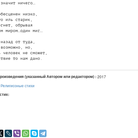
значит ничего…

бесценен низко,

о иль старик,

гнет, обрывая 

м миром…один миг…

назад от туда, 

возможно, но,

 человек не сможет,

произведения (указанный Автором или редактором) :
2017
:
Религиозные стихи
 стих:
я
авился
+