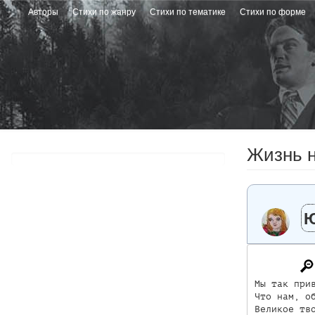
Перейти
Авторы
Стихи по жанру
Стихи по тематике
Стихи по форме
к
основному
содержанию
Жизнь 
Ю
Мы так прив
Что нам, об
Великое тво