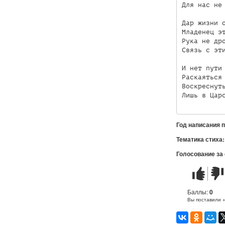
Для нас не 
Дар жизни о
Младенец эт
Рука не дро
Связь с эти
И нет пути 
Раскаяться 
Воскреснуть
Год написания 
Тематика стиха
Голосование за
Стих
Стих
понравилс
не
понр
Баллы:
0
Вы поставили 