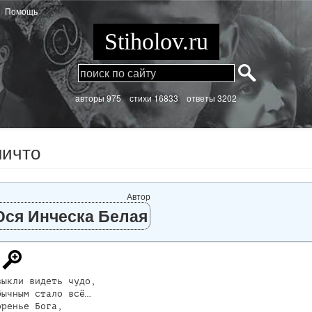
Помощь
Stiholov.ru
aвторы 975
стихи
16833 ответы 3202
ничто
Автор
ся Инческа Белая
ыкли видеть чудо, 

ычным стало всё…

ренье Бога,
