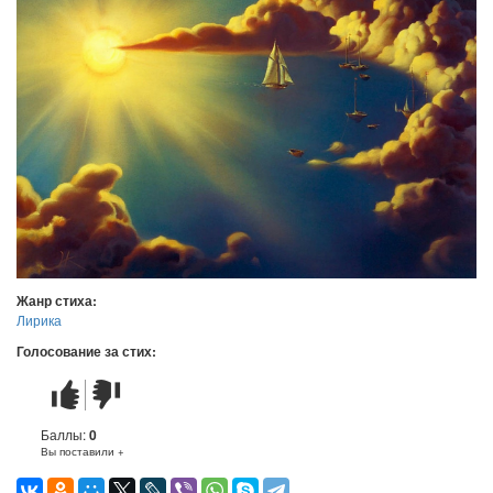
Жанр стиха:
Лирика
Голосование за стих:
Стих
Стих
понравился
не
понравился
Баллы:
0
Вы поставили +