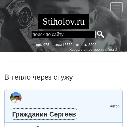
Перейти
к
В
основному
тепло
содержанию
через
Stiholov.ru
стужу
aвторы 975
стихи
16830 ответы 3202
Хорошего настроения, Гость!
В тепло через стужу
Автор
Гражданин Сергеев