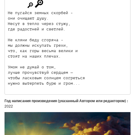
Не пугайся земных скорбей -

они очищают душу.

Несут в тепло через стужу,

где радостней и светлей.

Не кляни беду сгоряча -

мы должны искупать грехи,

что, как горы весьма велики и

стоят на наших плечах.

Умом не думай о том,

лучше прочувствуй сердцем —

чтобы ласковым солнцем согреться

нужно вытерпеть бурю и гром...
Год написания произведения (указанный Автором или редактором) :
2022