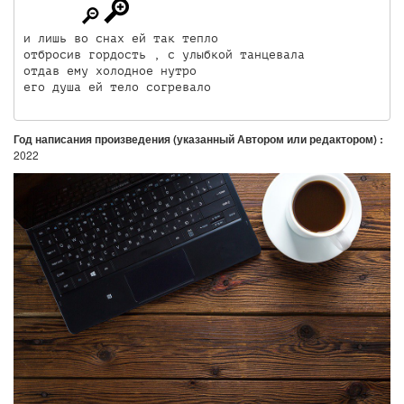
и лишь во снах ей так тепло

отбросив гордость , с улыбкой танцевала

отдав ему холодное нутро

его душа ей тело согревало
Год написания произведения (указанный Автором или редактором) :
2022