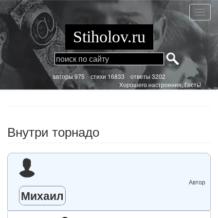
Перейти
к
Внутр
основному
торна
содержанию
Stiholov.ru
aвторы 975
стихи
16833 ответы 3202
Хорошего настроения, Гость!
Внутри торнадо
Автор
Михаил