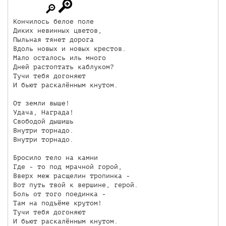
Кончилось белое поле

Диких невинных цветов,

Пыльная тянет дорога

Вдоль новых и новых крестов.

Мало осталось иль много

Дней растоптать каблуком?

Тучи тебя догоняют

И бьют раскалённым кнутом.

От земли выше!

Удача, Награда!

Свободой дышишь

Внутри торнадо.

Внутри торнадо.

Бросило тело на камни

Где - то под мрачной горой,

Вверх меж расщелин тропинка -

Вот путь твой к вершине, герой.

Боль от того поединка -

Там на подъёме крутом!

Тучи тебя догоняют

И бьют раскалённым кнутом.
