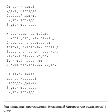
От земли выше!

Удача, Награда!

Свободой дышишь

Внутри торнадо.

Внутри торнадо.

Много воды над тобою,

В море упал, как свинец,

Слёзы волна растворяет -

Алярма, счастливый пловец!

Берег с алмазным песочком,

Райские птички кругом.

Тучи тебя догоняют

И бьют раскалённым кнутом.

От земли выше!

Удача, Награда!

Свободой дышишь

Внутри торнадо.

Внутри торнадо.
Год написания произведения (указанный Автором или редактором) :
2022