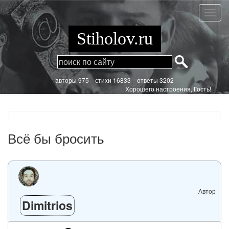
Перейти
к
Всё
основному
бы
содержанию
броси
Stiholov.ru
aвторы 975
стихи
16833 ответы 3202
Хорошего настроения, Гость!
Всё бы бросить
Автор
Dimitrios