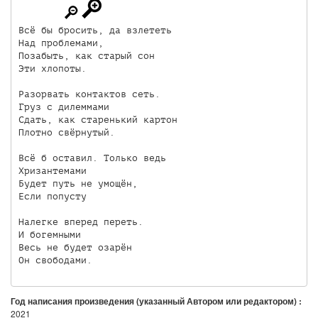
Всё бы бросить, да взлететь

Над проблемами,

Позабыть, как старый сон

Эти хлопоты.

Разорвать контактов сеть.

Груз с дилеммами

Сдать, как старенький картон

Плотно свёрнутый.

Всё б оставил. Только ведь

Хризантемами 

Будет путь не умощён,

Если попусту

Налегке вперед переть.

И богемными

Весь не будет озарён

Он свободами.
Год написания произведения (указанный Автором или редактором) :
2021