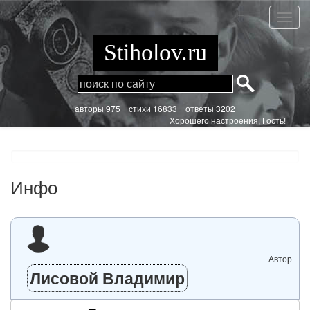
Перейти
к
Инфо
основному
содержанию
Stiholov.ru
aвторы 975
стихи
16833 ответы 3202
Хорошего настроения, Гость!
Инфо
Автор
Лисовой Владимир