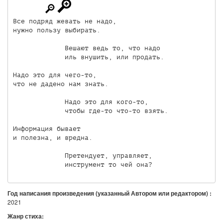
Все подряд жевать не надо,

нужно пользу выбирать.

             Вешают ведь то, что надо

             иль внушить, или продать.

Надо это для чего-то,

что не дадено нам знать.

             Надо это для кого-то,

             чтобы где-то что-то взять.

Информация бывает

и полезна, и вредна.

             Претендует, управляет,

Год написания произведения (указанный Автором или редактором) :
2021
Жанр стиха: