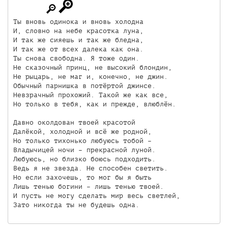
Ты вновь одинока и вновь холодна

И, словно на небе красотка луна,

И так же сияешь и так же бледна,

И так же от всех далека как она.

Ты снова свободна. Я тоже один.

Не сказочный принц, не высокий блондин,

Не рыцарь, не маг и, конечно, не джин.

Обычный парнишка в потёртой джинсе.

Невзрачный прохожий. Такой же как все,

Но только в тебя, как и прежде, влюблён.

Давно околдован твоей красотой

Далёкой, холодной и всё же родной,

Но только тихонько любуюсь тобой – 

Владычицей ночи – прекрасной луной.

Любуюсь, но близко боюсь подходить.

Ведь я не звезда. Не способен светить.

Но если захочешь, то мог бы я быть

Лишь тенью богини – лишь тенью твоей.

И пусть не могу сделать мир весь светлей,

Зато никогда ты не будешь одна.