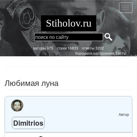
Перейти
к
Любим
основному
луна
содержанию
Stiholov.ru
aвторы 975
стихи
16833 ответы 3202
Хорошего настроения, Гость!
Любимая луна
Автор
Dimitrios