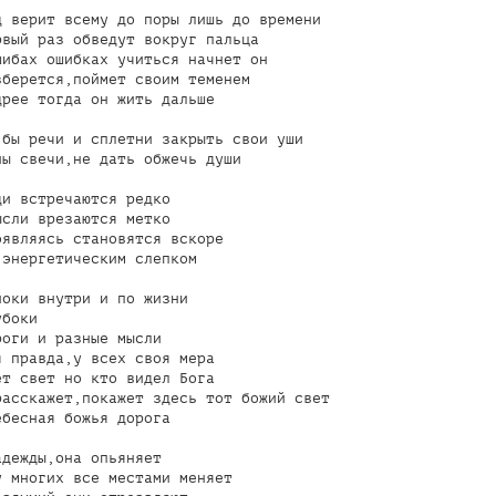
 верит всему до поры лишь до времени

вый раз обведут вокруг пальца

ибах ошибках учиться начнет он

берется,поймет своим теменем

рее тогда он жить дальше

бы речи и сплетни закрыть свои уши

ы свечи,не дать обжечь души

и встречаются редко

сли врезаются метко

являясь становятся вскоре

энергетическим слепком

оки внутри и по жизни

боки

оги и разные мысли

 правда,у всех своя мера

т свет но кто видел Бога

асскажет,покажет здесь тот божий свет

бесная божья дорога

дежды,она опьяняет

 многих все местами меняет
