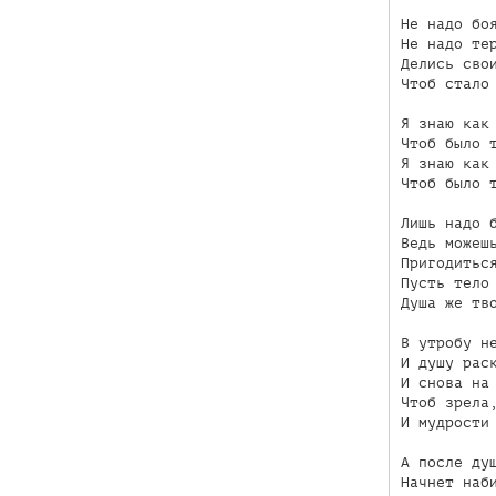
Не надо боя
Не надо тер
Делись свои
Чтоб стало 
Я знаю как 
Чтоб было т
Я знаю как 
Чтоб было т
Лишь надо б
Ведь можешь
Пригодиться
Пусть тело 
Душа же тво
В утробу не
И душу раск
И снова на 
Чтоб зрела,
И мудрости 
А после душ
Начнет наби