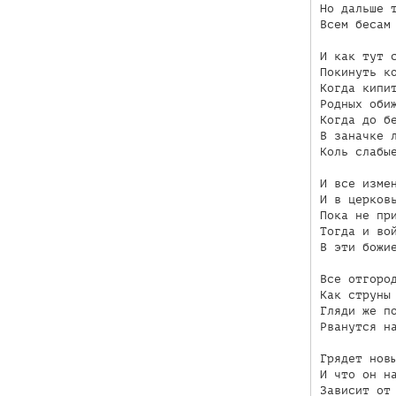
Но дальше т
Всем бесам 
И как тут с
Покинуть ко
Когда кипит
Родных обиж
Когда до бе
В заначке л
Коль слабые
И все измен
И в церковь
Пока не при
Тогда и вой
В эти божие
Все отгород
Как струны 
Гляди же по
Рванутся на
Грядет новы
И что он на
Зависит от 