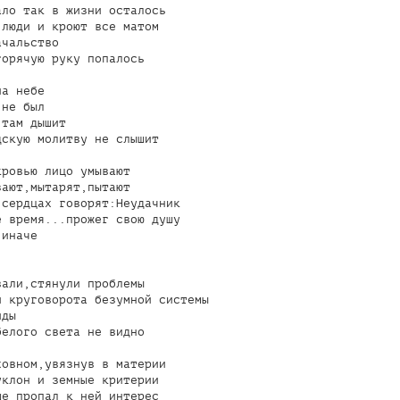
ло так в жизни осталось

люди и кроют все матом

чальство

орячую руку попалось

а небе

не был

там дышит

скую молитву не слышит

ровью лицо умывают

ают,мытарят,пытают

сердцах говорят:Неудачник

 время...прожег свою душу

иначе

али,стянули проблемы

 круговорота безумной системы

ды

елого света не видно

овном,увязнув в материи

клон и земные критерии

е пропал к ней интерес
