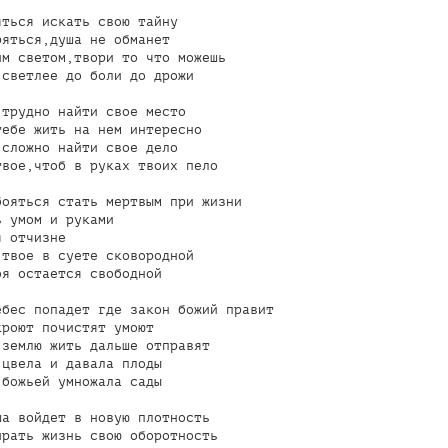
ться искать свою тайну

яться,душа не обманет

м светом,твори то что можешь

светлее до боли до дрожи

трудно найти свое место

ебе жить на нем интересно

сложно найти свое дело

вое,чтоб в руках твоих пело

ояться стать мертвым при жизни

 умом и руками

 отчизне

твое в суете сковородной

я остается свободной

бес попадет где закон божий правит

роют почистят умоют

землю жить дальше отправят

цвела и давала плоды

божьей умножала сады

а войдет в новую плотность

рать жизнь свою оборотность
