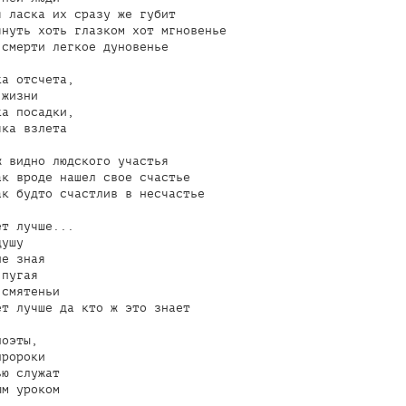
 ласка их сразу же губит

нуть хоть глазком хот мгновенье

смерти легкое дуновенье

а отсчета,

жизни

а посадки,

ка взлета

 видно людского участья

к вроде нашел свое счастье

к будто счастлив в несчастье

т лучше...

ушу

е зная

пугая

смятеньи

т лучше да кто ж это знает

оэты,

ророки

ю служат

м уроком
