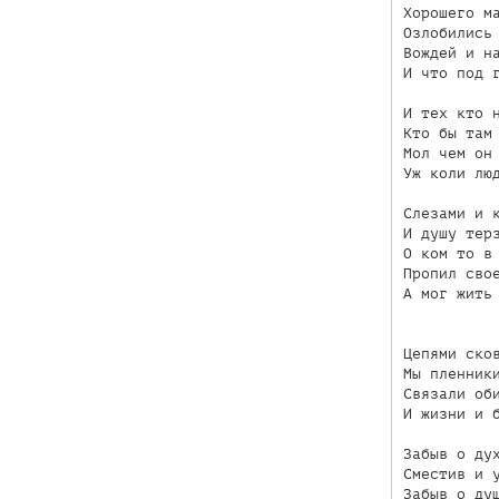
Хорошего ма
Озлобились 
Вождей и на
И что под г
И тех кто н
Кто бы там 
Мол чем он 
Уж коли люд
Слезами и к
И душу терз
О ком то в 
Пропил свое
А мог жить 
Цепями сков
Мы пленники
Связали оби
И жизни и б
Забыв о дух
Сместив и у
Забыв о душ