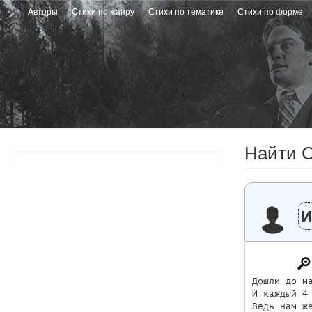
Перейти
Авторы
Стихи по жанру
Стихи по тематике
Стихи по форме
к
основному
содержанию
Найти 
И
Дошли до ма
И каждый 4 
Ведь нам же