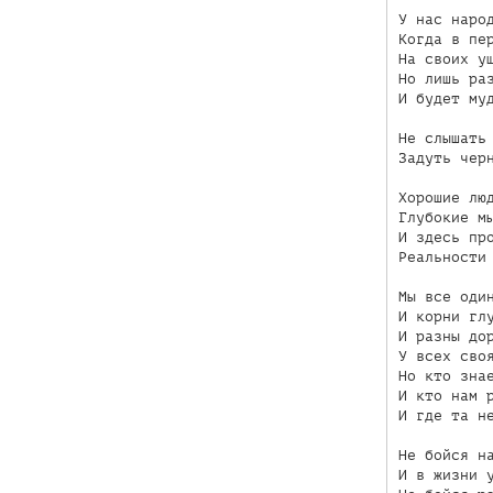
У нас народ
Когда в пер
На своих уш
Но лишь раз
И будет муд
Не слышать 
Задуть черн
Хорошие люд
Глубокие мы
И здесь про
Реальности 
Мы все один
И корни глу
И разны дор
У всех своя
Но кто знае
И кто нам р
И где та не
Не бойся на
И в жизни у