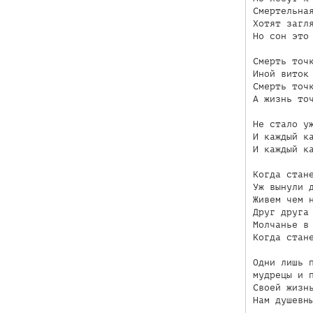
Смертельная
Хотят загля
Но сон это 
Смерть точк
Иной виток 
Смерть точк
А жизнь точ
Не стало уж
И каждый ка
И каждый ка
Когда стане
Уж вынули д
Живем чем н
Друг друга 
Молчанье в 
Когда стане
Одни лишь п
мудрецы и п
Своей жизнь
Нам душевны