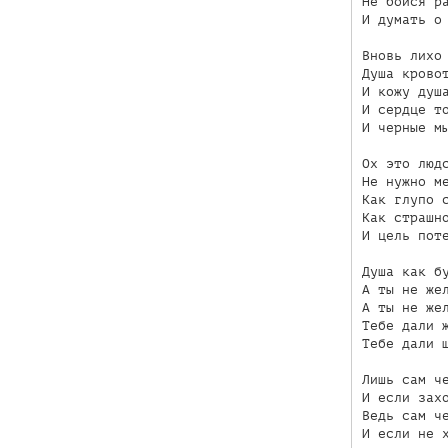
Не бойся ра
И думать о 
Вновь лихо 
Душа кровот
И кожу душа
И сердце то
И черные мы
Ох это людс
Не нужно ме
Как глупо с
Как страшно
И цель поте
Душа как бу
А ты не жел
А ты не жел
Тебе дали ж
Тебе дали ш
Лишь сам че
И если захо
Ведь сам че
И если не х