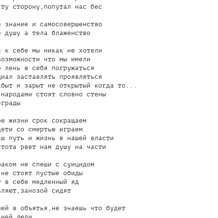
ту сторону,попутал нас бес

 знание и самосовершенство

 душу а тела блаженство

 к себе мы никак не хотели

озможности что мы имели

 лень в себя погружаться   

иал заставлять проявляться

быт и зарыт не открытый когда то...

народами стоят словно стены

грады

е жизни срок сокращаем

ети со смертью играем

ш путь и жизнь в нашей власти

тота рвет нам душу на части

аком не спеши с суицидом

не стоят пустые обиды

 в себе медленный яд

ляют,занозой сидят

ей в объятья,не знаешь что будет

ней люди
