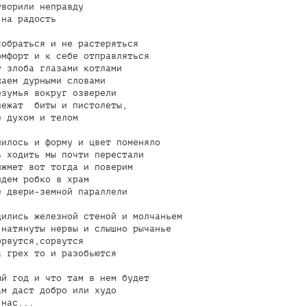
ворили неправду

на радость

обраться и не растеряться

мфорт и к себе отправляться

 злоба глазами котлами

аем дурными словами

зумья вокруг озверели

ежат  биты и пистолеты,

 духом и телом

илось и форму и цвет поменяло

 ходить мы почти перестали

жмет вот тогда и поверим

дем робко в храм

 двери-земной параллели

ились железной стеной и молчаньем

натянуты нервы и слышно рычанье

рвутся,сорвутся

 грех то и разобьются

й год и что там в нем будет

м даст добро или худо

нас...
