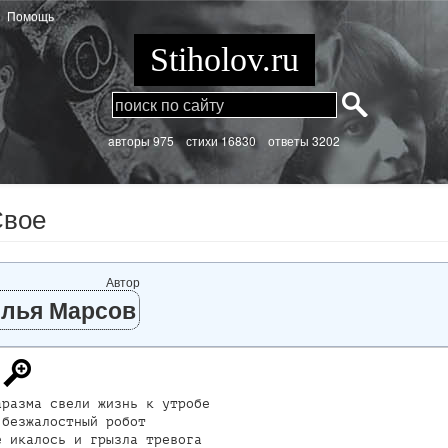
Помощь
Stiholov.ru
aвторы 975
стихи
16830 ответы 3202
Свое
Автор
лья Марсов
разма свели жизнь к утробе

безжалостный робот

 икалось и грызла тревога
