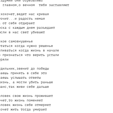
здумий они отрезвляют

 главном,о вечном  тебя заставляют

хохочет,ведет нас кривая

очит...и радость немая

 от себя отдирает

ска с каждым днем разъедает

сли в нас свет убивают

кое самовнушенье

таться когда нужно решенье

пиваться когда жизнь в начале

 признаться что верить устали

ряли

дильник,звенит до победы

аешь принять в себе это

аешь услышать ответы

изнь, а могли убить раньше

анс,так живи себе дальше

ловек свою жизнь проживает

чет,то жизнь поменяет

ловек жизнь себе отмеряет               

очет жить тогда умирает
