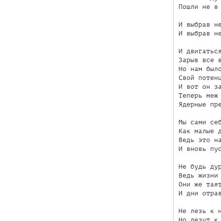
Пошли не в 
И выбрав не
И выбрав не
И двигаться
Зарыв все в
Но нам было
Свой потенц
И вот он за
Теперь меж 
Ядерные пре
Мы сами себ
Как малые д
Ведь это на
И вновь пус
Не будь дур
Ведь жизни 
Они же таят
И дни отрав
Не лезь к н
Но лезут к 