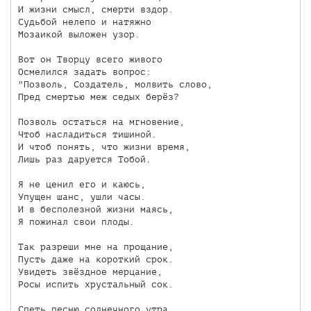
И жизни смысл, смерти вздор.

Судьбой нелепо и натяжно

Мозаикой выложен узор.

Вот он Творцу всего живого

Осмелился задать вопрос:

"Позволь, Создатель, молвить слово,

Пред смертью меж седых берёз?

Позволь остаться на мгновение,

Чтоб насладиться тишиной.

И чтоб понять, что жизни время,

Лишь раз даруется Тобой.

Я не ценил его и каюсь,

Упущен шанс, ушли часы.

И в бесполезной жизни маясь,

Я пожинал свои плоды.

Так разреши мне на прощание,

Пусть даже на короткий срок.

Увидеть звёздное мерцание,

Росы испить хрустальный сок.

Спеть песню солнечного утра,
