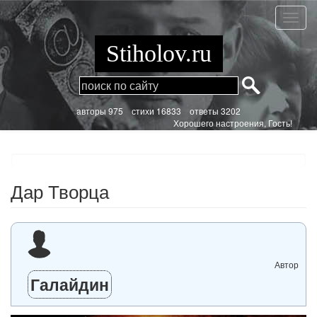
Перейти
к
Дар
основному
Творц
содержанию
Stiholov.ru
aвторы 975
стихи
16833 ответы 3202
Хорошего настроения, Гость!
Дар Творца
Автор
Галайдин