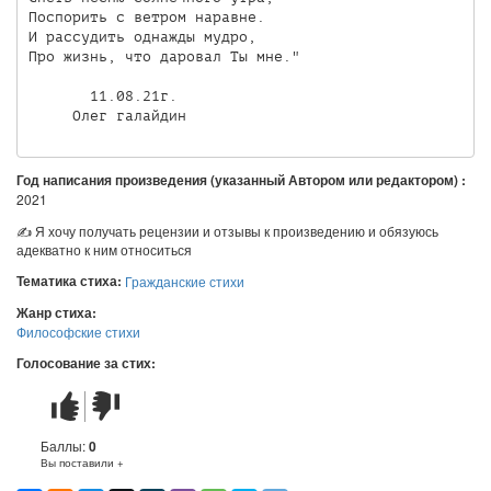
Поспорить с ветром наравне.

И рассудить однажды мудро,

Про жизнь, что даровал Ты мне."

       11.08.21г.

     Олег галайдин
Год написания произведения (указанный Автором или редактором) :
2021
✍ Я хочу получать рецензии и отзывы к произведению и обязуюсь
адекватно к ним относиться
Тематика стиха:
Гражданские стихи
Жанр стиха:
Философские стихи
Голосование за стих:
Стих
Стих
понравился
не
понравился
Баллы:
0
Вы поставили +