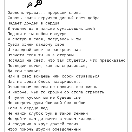
Одолень трава... проросли слова

Сквозь глаза струится дивный свет добра

Падает дождем в сердца

В тишине да в пляске сумасшедших дней

Подыши и ты небом изнутри

Я смотрю в себя, погрузись и ты…

Суета огней каждому свое

И холодный свет не раскроет нас

Отпусти себя ты на 4 стороны

Погляди на свет, что там сбудется, что предсказано

Поглядим потом, как ты справишься,

Да кем явишься

Или в свет войдешь или собой отравишься

Иль на грязи блеск позаришься...

Отраженным светом не прожить всю жизнь

И негоже, чьи то крошки со стола сгребать

И чужим куском ты не будешь сыт

Не согреть души близкой без любви

Если в сердце лед

Не найти клубок рук в такой темени

Не дойти нам до мечты в таком холоде…

И соединив в круг друзей своих

Чтоб помочь другим обездоленным
