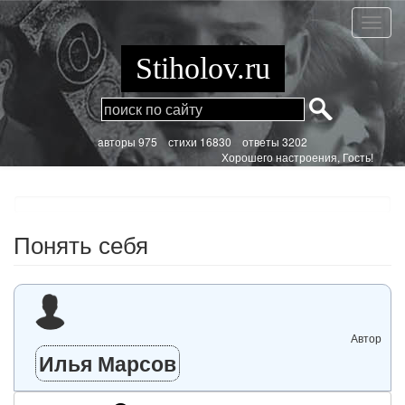
Перейти
к
Понят
основному
себя
содержанию
Stiholov.ru
aвторы 975
стихи
16830 ответы 3202
Хорошего настроения, Гость!
Понять себя
Автор
Илья Марсов