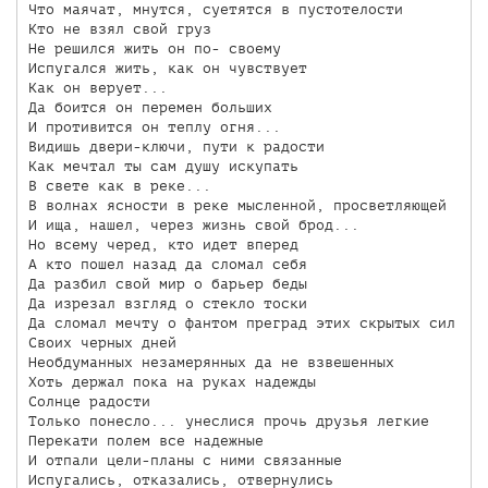
Что маячат, мнутся, суетятся в пустотелости

Кто не взял свой груз

Не решился жить он по- своему

Испугался жить, как он чувствует

Как он верует...

Да боится он перемен больших

И противится он теплу огня...

Видишь двери-ключи, пути к радости

Как мечтал ты сам душу искупать

В свете как в реке...

В волнах ясности в реке мысленной, просветляющей

И ища, нашел, через жизнь свой брод...

Но всему черед, кто идет вперед

А кто пошел назад да сломал себя

Да разбил свой мир о барьер беды

Да изрезал взгляд о стекло тоски

Да сломал мечту о фантом преград этих скрытых сил

Своих черных дней

Необдуманных незамерянных да не взвешенных

Хоть держал пока на руках надежды

Солнце радости

Только понесло... унеслися прочь друзья легкие

Перекати полем все надежные

И отпали цели-планы с ними связанные

Испугались, отказались, отвернулись
