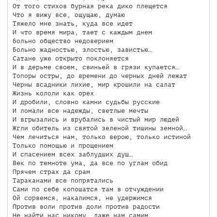
От того стихов бурная река дико плещется

Что я вижу все, ощущаю, думаю

Тяжело мне знать, куда все идет

И что время мира, тает с каждым днем

Больно общество недоверием

Больно жадностью, злостью, завистью…

Сатане уже открыто поклоняется

И в дерьме своем, свиньей в грязи купается…

Топоры остры, до времени до черных дней лежат

Черны всадники лихие, мир крошили на салат

Жизнь кололи как орех

И дробили, словно камни судьбы русские

И ломали все надежды, светлые мечты

И вгрызались и врубались в чистый мир людей

Жгли обитель из святой зеленой тишины земной…

Чем лечиться нам, только верою, только истиной

Только помощью и прощением

И спасением всех заблудших душ…

Век по темноте ума, да все по углам обид

Прячем страх да срам

Тараканами все попрятались

Сами по себе копошатся там в отчуждении

Ой сорвемся, накалимся, не удержимся

Против воли против доли против радости

Не найти нас никому, даже нам самим
