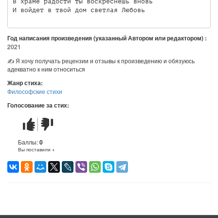
В храме радости ты воскреснешь вновь

И войдет в твой дом светлая Любовь
Год написания произведения (указанный Автором или редактором) :
2021
✍ Я хочу получать рецензии и отзывы к произведению и обязуюсь
адекватно к ним относиться
Жанр стиха:
Философские стихи
Голосование за стих:
Стих
Стих
понравился
не
понравился
Баллы:
0
Вы поставили +