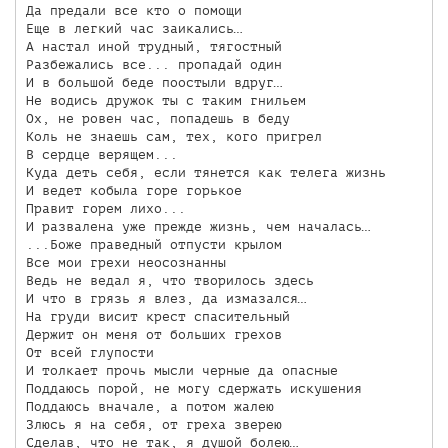
Да предали все кто о помощи

Еще в легкий час заикались…

А настал иной трудный, тягостный

Разбежались все... пропадай один

И в большой беде поостыли вдруг…

Не водись дружок ты с таким гнильем

Ох, не ровен час, попадешь в беду

Коль не знаешь сам, тех, кого пригрел

В сердце верящем...

Куда деть себя, если тянется как телега жизнь

И ведет кобыла горе горькое

Правит горем лихо...

И развалена уже прежде жизнь, чем началась…

...Боже праведный отпусти крылом

Все мои грехи неосознанны

Ведь не ведал я, что творилось здесь

И что в грязь я влез, да измазался…

На груди висит крест спасительный

Держит он меня от больших грехов

От всей глупости

И толкает прочь мысли черные да опасные

Поддаюсь порой, не могу сдержать искушения

Поддаюсь вначале, а потом жалею

Злюсь я на себя, от греха зверею

Сделав, что не так, я душой болею…
