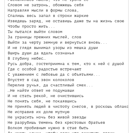
Словом не затронь, обожжешь себя

Направляя мысли в формы слова,

Спалишь весь запал в строки жаркие

Изведешь заряд, не оставишь даже ты на жизнь свою

Чтобы просто жить...

Ты пытался выйти словом

За границы прежних мыслей, слов

Выйти за черту земную и вернуться вновь...

И не глядя вынимал узоры из мешка души

Вширь души да вдаль сознанья

В глубину небес…

Русь добра, гостеприимна к тем, кто к ней с душой

Где с особой радостью встречают

С уважением с любовью да с объятьями...

Впустят в сад звон колоколов

Перелив ручья, да счастливый смех...

…Не найти ответ не подумавши

И не стать рекой, не очистившись

Не понять себя, не покаявшись

Не принять людей в чистоту снегов, в роскошь облаков

Не исправив их долю мутную

Не украсить ночь без живой звезды

Не разрубишь темень без крестовых братьев

Волком пробивным нужно в стае быть
