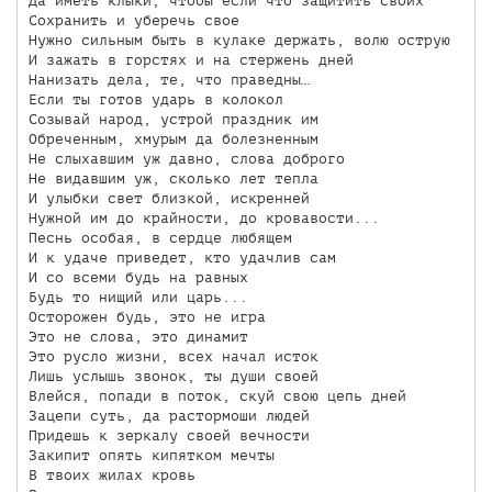
Да иметь клыки, чтобы если что защитить своих

Сохранить и уберечь свое

Нужно сильным быть в кулаке держать, волю острую

И зажать в горстях и на стержень дней

Нанизать дела, те, что праведны…

Если ты готов ударь в колокол

Созывай народ, устрой праздник им

Обреченным, хмурым да болезненным

Не слыхавшим уж давно, слова доброго

Не видавшим уж, сколько лет тепла

И улыбки свет близкой, искренней

Нужной им до крайности, до кровавости...

Песнь особая, в сердце любящем

И к удаче приведет, кто удачлив сам

И со всеми будь на равных

Будь то нищий или царь...

Осторожен будь, это не игра

Это не слова, это динамит

Это русло жизни, всех начал исток

Лишь услышь звонок, ты души своей

Влейся, попади в поток, скуй свою цепь дней

Зацепи суть, да растормоши людей

Придешь к зеркалу своей вечности

Закипит опять кипятком мечты

В твоих жилах кровь
