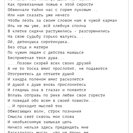
Как привязанные ложью к этой серости

Обвенчали тайно нас с горем луковым...

Или нам сказать уже нечего

Чтобы лезть за своим словом нам в чужой карман

Иль не мы уже, всё хлебнув сполна

В клетке сидячи растужились - разгорюнились

На свою судьбу горько жалуясь...

Ой, детинушка сиротинушка…

Без отца и матери

По чужим людям с детства маешься

Бесприютная твоя душа...

....Позови скорей всех своих друзей

А не то тоска вмиг проглотит, не подавится

Отогреетесь да оттаете душой

И хандра поленом вмиг расколется

И душой к душе вновь прислонитесь

И глядишь она в глазах и появится

Вплавь отправь по реке любви свои горести

И поведай обо всем в своей повести...

….И проходит мыслей ток

Обжигающих волн, строк познания

Смысла свет сквозь мои слова

И необъяснимую замыкая цепь

Ничего нельзя здесь предвидеть мне

Раскалилась мысль, что не тронь ее
