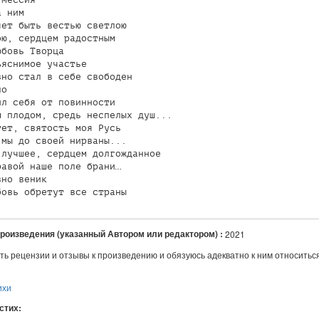
 ним

ет быть вестью светлою

ю, сердцем радостным

бовь Творца

яснимое участье

но стал в себе свободен

о

л себя от повинности

 плодом, средь неспелых душ...

ет, святость моя Русь

мы до своей нирваны...

лучшее, сердцем долгожданное

авой наше поле брани…

но веник

произведения (указанный Автором или редактором) :
2021
ть рецензии и отзывы к произведению и обязуюсь адекватно к ним относитьс
ихи
 стих: