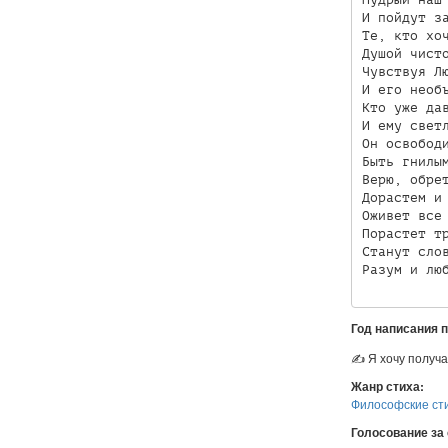
И пойдут за
Те, кто хоч
Душой чисто
Чувствуя Лю
И его необъ
Кто уже дав
И ему светл
Он освободи
Быть гнилым
Верю, обрет
Дорастем и 
Оживет все 
Порастет тр
Станут слов
Год написания 
✍ Я хочу получа
Жанр стиха:
Философские ст
Голосование за