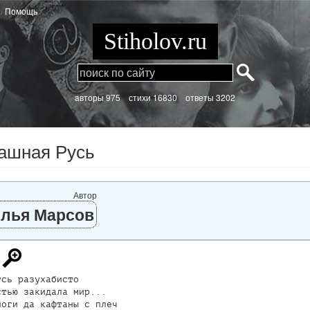
Помощь
Stiholov.ru
aвторы 975
стихи
16830 ответы 3202
ашная Русь
Автор
лья Марсов
сь разухабисто

тью закидала мир...

оги да кафтаны с плеч
