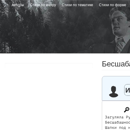
Перейти
Авторы
Стихи по жанру
Стихи по тематике
Стихи по форме
к
основному
содержанию
Бесшаб
И
Загуляла Ру
Бесшабашнос
Шапки под н