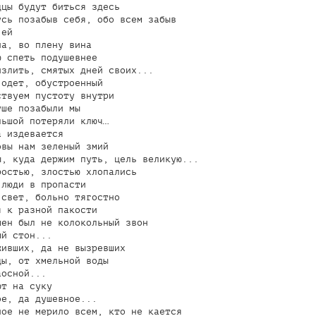
цы будут биться здесь

сь позабыв себя, обо всем забыв

ей

а, во плену вина

 спеть подушевнее

злить, смятых дней своих...

одет, обустроенный

твуем пустоту внутри

ше позабыли мы

ьшой потеряли ключ…

 издевается

вы нам зеленый змий

, куда держим путь, цель великую...

остью, злостью хлопались

люди в пропасти

свет, больно тягостно

 к разной пакости

ен был не колокольный звон

й стон...

ивших, да не вызревших

ы, от хмельной воды

осной...

т на суку

е, да душевное...

ое не мерило всем, кто не кается
