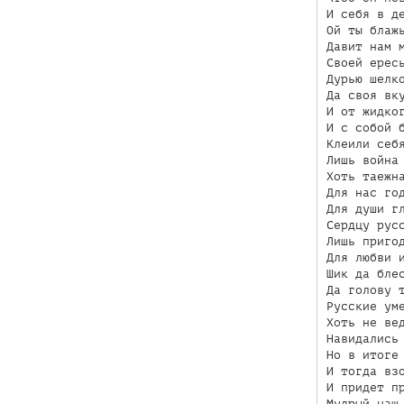
И себя в де
Ой ты блажь
Давит нам м
Своей ересь
Дурью шелко
Да своя вку
И от жидког
И с собой б
Клеили себя
Лишь война 
Хоть таежна
Для нас год
Для души гл
Сердцу русс
Лишь пригод
Для любви и
Шик да блес
Да голову т
Русские уме
Хоть не вед
Навидались 
Но в итоге 
И тогда взо
И придет пр
Мудрый наш 