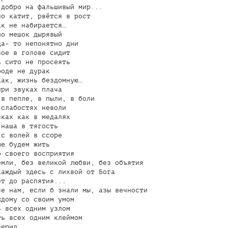
добро на фальшивый мир...

о катит, рвётся в рост

к не набирается…

о мешок дырявый

а- то непонятно дни

ое в голове сидит

 сито не просеять

оде не дурак

ак, жизнь бездомную…

ри звуках плача

в пепле, в пыли, в боли

слабостях неволи

ках как в медалях

наша в тягость

с волей в ссоре

е будем жить

 своего восприятия

мли, без великой любви, без объятия

аждый здесь с лихвой от Бога

т до распятия...

е нам, если б знали мы, азы вечности

дому со своим умом

 всех одним узлом

ь всех одним клеймом

ерил
