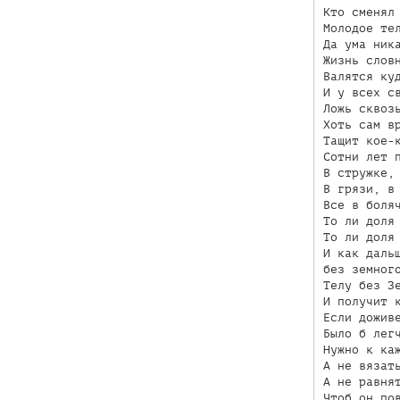
Кто сменял 
Молодое тел
Да ума ника
Жизнь словн
Валятся куд
И у всех св
Ложь сквозь
Хоть сам вр
Тащит кое-к
Сотни лет п
В стружке, 
В грязи, в 
Все в боляч
То ли доля 
То ли доля 
И как дальш
без земного
Телу без Зе
И получит к
Если доживе
Было б легч
Нужно к каж
А не вязать
А не равнят
Чтоб он пов