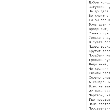
Добры молод
Загуляла Ру
Не до дела 
Во хмелю он
Ей бы песню
Боль души и
Вроде сыт, 
Только чувс
Только о ду
В суете бол
Маета-тоска
Крутит голо
Позабыли мы
Грелись дур
Люди юные, 
Не хранили 
Клеили себя
Словно слыш
А кандальны
Всех не выж
От лиха-бед
Мертвой, ха
Где повешаю
Наше светло
Просветленн