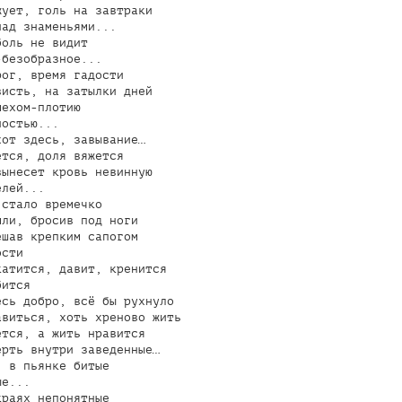
ует, голь на завтраки

ад знаменьями...

оль не видит

безобразное...

ог, время гадости

исть, на затылки дней

ехом-плотию

остью...

от здесь, завывание…

тся, доля вяжется

ынесет кровь невинную

лей...

стало времечко

ли, бросив под ноги

шав крепким сапогом

сти

атится, давит, кренится

ится

сь добро, всё бы рухнуло

виться, хоть хреново жить

тся, а жить нравится

рть внутри заведенные…

 в пьянке битые

е...

раях непонятные
