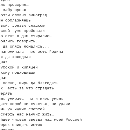
ле проверил…

 забугорная

озги словно виноград

ю соблазняешь

вой, грязью сладкою

сней, уже пробовали

о огня в дым стирались

оялись говорить...

 да опять ломались...

напоминала, что есть Родина

я да холодная

ная

убокой и кипящей

кому подходящая

ная

 песни, ширь да благодать

к, есть за что страдать

ерять

ют умирать, но и жить умеют

ают порой ни счастья, ни удачи

мы уж чужих смертей

смерть нас научит жить…

йдет чистая звезда над моей Россией

орок очищать исток

мессия
