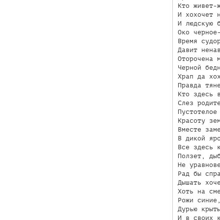
Кто живет-ж
И хохочет н
И людскую б
Око черное-
Время судор
Давит ненав
Оторочена м
Черной бедн
Храп да хох
Правда тяне
Кто здесь в
Слез родите
Пустотелое 
Красоту зем
Вместе заме
В дикой яро
Все здесь к
Ползет, дыб
Не уравнове
Рад бы спра
Дышать хоче
Хоть на сме
Рожи синие,
Дурью крыты
И в своих к