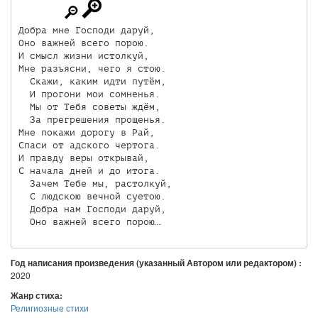
Добра мне Господи даруй,

Оно важней всего порою.

И смысл жизни истолкуй,

Мне разъясни, чего я стою.

  Скажи, каким идти путём,

  И прогони мои сомненья.

  Мы от Тебя советы ждём,

  За прегрешения прощенья.

Мне покажи дорогу в Рай,

Спаси от адского чертога.

И правду веры открывай,

С начала дней и до итога.

  Зачем Тебе мы, растолкуй,

  С людскою вечной суетою.

  Добра нам Господи даруй,

Год написания произведения (указанный Автором или редактором) :
2020
Жанр стиха:
Религиозные стихи