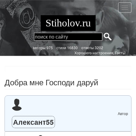
Перейти
к
Добра
основному
мне
содержанию
Госпо
Stiholov.ru
даруй
aвторы 975
стихи
16830 ответы 3202
Хорошего настроения, Гость!
Добра мне Господи даруй
Автор
Алексант55