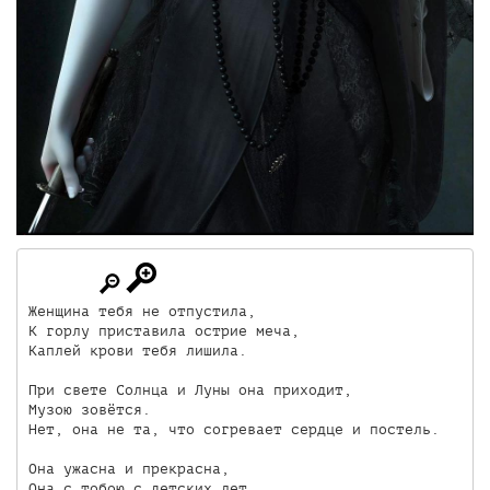
Женщина тебя не отпустила,

К горлу приставила острие меча,

Каплей крови тебя лишила. 

При свете Солнца и Луны она приходит,

Музою зовётся.

Нет, она не та, что согревает сердце и постель.

Она ужасна и прекрасна, 

Она с тобою с детских лет.
