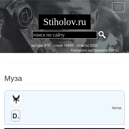
Перейти
к
Муза
основному
содержанию
Stiholov.ru
aвторы 975
стихи
16830 ответы 3202
Хорошего настроения, Гость!
Муза
Автор
D.