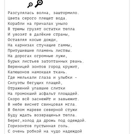
Разгулялась волна, заштормило.

Цвета серого плещет вода. 

Корабли на причалах уныло

В трюмы грузят остатки тепла

И увозят в далёкие страны, 

Оставляя косые дожди, 

На карнизах стучащие гаммы, 

Притушившие пламень листвы.

На дорогах огромные лужи, 

Бурых листьев затоптанных рвань. 

Вереницей зонтов город кружит,

Капюшонов намокшая ткань. 

Где мелькали глаза и улыбки -

Силуэты бегущих плащей, 

Отражений упавшие слитки

На промокший асфальт площадей. 

Скоро всё заснежИт и завьюжит.

В небе виснет свинцовая мгла. 

В белом мареве северной стужи

Буду ждать возвращенья тепла.

Берег,холод да дрожь под одеждой. 

Горизонтов пустынная голь.

С очень робкой на чудо надеждой
