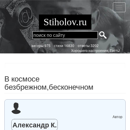
Перейти
к
В
основному
космо
содержанию
безбр
Stiholov.ru
aвторы 975
стихи
16830 ответы 3202
Хорошего настроения, Гость!
В космосе
безбрежном,бесконечном
Автор
Александр К.