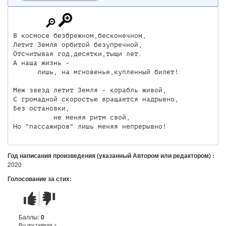
В космосе безбрежном,бесконечном,

Летит Земля орбитой безупречной,

Отсчитывая год,десятки,тыщи лет.

А наша жизнь -

      лишь, на мгновенье,купленный билет!

Меж звезд летит Земля - корабль живой,

С громадной скоростью вращается надрывно,

Без остановки,

          не меняя ритм свой,

Но "пассажиров" лишь меняя непрерывно!
Год написания произведения (указанный Автором или редактором) :
2020
Голосование за стих:
Стих
Стих
понравился
не
понравился
Баллы:
0
Вы поставили +