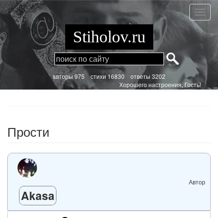
Перейти
к
Прост
основному
содержанию
Stiholov.ru
aвторы 975
стихи
16830 ответы 3202
Хорошего настроения, Гость!
Прости
Автор
Akasa