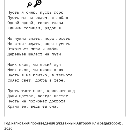
Пусть я сияю, пусть горю

Пусть мы не рядом, я люблю

Одной луной, горят глаза

Единым солнцем, рядом я.

Не нужно знать, пора лететь

Не стоит ждать, пора суметь

Открыться миру и любви

Деревьев шелест на пути.

Моих оков, ты яркий луч

Моих оков, ты жизни ключ

Пусть я не близко, в темноте...

Сияет свет, добра в тебе.

Пусть тает снег, крепчает лед

Души цветок, всегда цветет

Пусть не погибнет доброта

Год написания произведения (указанный Автором или редактором) :
2020