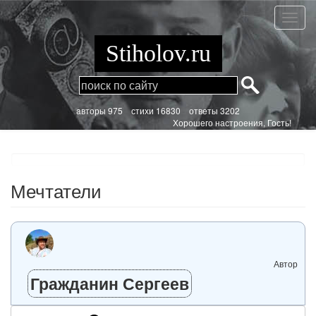
Перейти
к
Мечта
основному
содержанию
Stiholov.ru
aвторы 975
стихи
16830 ответы 3202
Хорошего настроения, Гость!
Мечтатели
Автор
Гражданин Сергеев