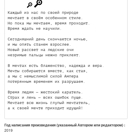
Каждый из нас по своей природе

мечтает в своём особенном стиле.

Но пока мы мечтаем, время проходит.

Время ждать не научили.

Сегодняшний день скончается ночью,

и мы опять станем взрослее.

Новый рассвет на людские очи

незримые пальцы нежно приклеят.

В мечтах есть блаженство, надежда и вера.

Мечты собираются вместе, как стая,

а мы с немыслимой силой Ампера

потерянным временем их разрушаем.

Время людям — жестокий каратель.

Страх и лень — всех ошибок пуще.

Мечтает всю жизнь глупый мечтатель,

а к своей мечте приходит идущий!
Год написания произведения (указанный Автором или редактором) :
2019