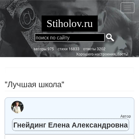
Перейти
к
"Лучш
основному
школа
содержанию
Stiholov.ru
aвторы 975
стихи
16833 ответы 3202
Хорошего настроения, Гость!
"Лучшая школа"
Автор
Гнейдинг Елена Александровна