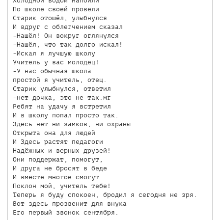
Холодной водой напоили

По школе своей провели

Старик отошёл, улыбнулся

И вдруг с облегчением сказал

-Нашёл! Он вокруг оглянулся

-Нашёл, что так долго искал!

-Искал я лучшую школу

Учитель у вас молодец!

-У нас обычная школа

простой я учитель, отец.

Старик улыбнулся, ответил

-нет дочка, это не так.мг

Ребят на удачу я встретил

И в школу попал просто так.

Здесь нет ни замков, ни охраны

Открыта она для людей

И Здесь растят педагоги

Надёжных и верных друзей!

Они поддержат, помогут,

И друга не бросят в беде

И вместе многое смогут. 

Поклон мой, учитель тебе! 

Теперь я буду спокоен, бродил я сегодня не зря. 

Вот здесь прозвенит для внука

Его первый звонок сентября.
