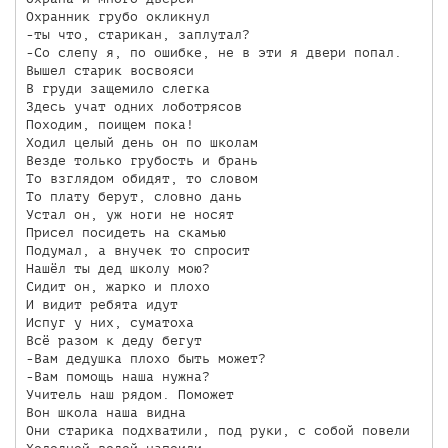
Охранник грубо окликнул

-ты что, старикан, заплутал?

-Со слепу я, по ошибке, не в эти я двери попал.

Вышел старик восвояси

В груди защемило слегка

Здесь учат одних лоботрясов

Походим, поищем пока!

Ходил целый день он по школам

Везде только грубость и брань

То взглядом обидят, то словом

То плату берут, словно дань

Устал он, уж ноги не носят

Присел посидеть на скамью

Подумал, а внучек то спросит

Нашёл ты дед школу мою?

Сидит он, жарко и плохо

И видит ребята идут

Испуг у них, суматоха

Всё разом к деду бегут

-Вам дедушка плохо быть может?

-Вам помощь наша нужна?

Учитель наш рядом. Поможет

Вон школа наша видна

Они старика подхватили, под руки, с собой повели
