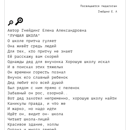
Посвящается педагогам
Гнейдинг Е. А
Автор Гнейдинг Елена Александровна

"ЛУЧШАЯ ШКОЛА" 

О школе притча гуляет

Она живёт средь людей

Для тех, кто притчу не знает

Её расскажу вам скорей

Однажды дед для внучонка Хорошую школу искал

И в поисках этих тяжелых

Он времени горесть познал

Внучок его славный ребенок

Дед любит его всей душой

Был рядом с ним прямо с пеленок

Забавный он рос, озорной..

Вот дед захотел непременно, хорошую школу найти

Каникулы правда, и что же

И жарко, но надо идти

Идёт он, видит он- школа

Читает школа-лицей

Красивое здание, холлы

Охрана и много дверей
