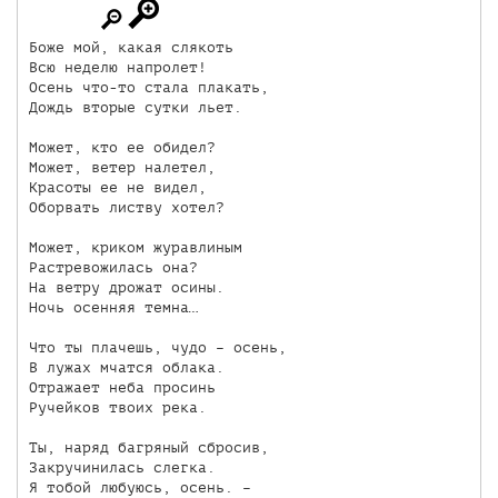
Боже мой, какая слякоть 

Всю неделю напролет!

Осень что-то стала плакать,

Дождь вторые сутки льет.

Может, кто ее обидел?

Может, ветер налетел, 

Красоты ее не видел, 

Оборвать листву хотел?

Может, криком журавлиным

Растревожилась она?

На ветру дрожат осины. 

Ночь осенняя темна…

Что ты плачешь, чудо – осень, 

В лужах мчатся облака.

Отражает неба просинь 

Ручейков твоих река.

Ты, наряд багряный сбросив, 

Закручинилась слегка. 

Я тобой любуюсь, осень. – 
