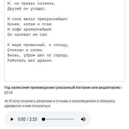
И, на правах хозяина,

Друзей он угощал.

И снов желал прекраснейших

Коням, котам и псам.

И кофе ароматнейший

Он наливал им сам.

К жаре привычный, к холоду,

Спокоен и силен.

Вновь, утром шел по городу.

Работать шел дракон.

Год написания произведения (указанный Автором или редактором) :
2019
✍ Я хочу получать рецензии и отзывы к произведению и обязуюсь
адекватно к ним относиться