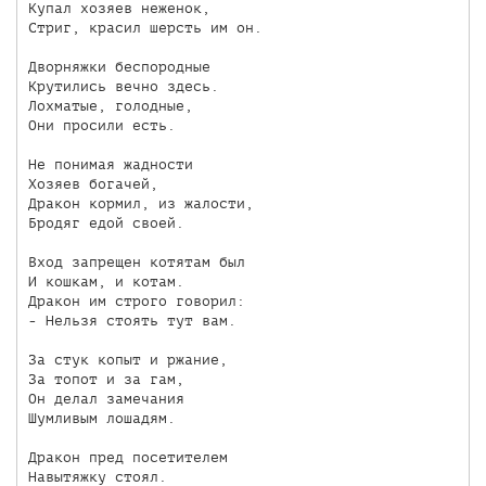
Купал хозяев неженок,

Стриг, красил шерсть им он.

Дворняжки беспородные

Крутились вечно здесь.

Лохматые, голодные,

Они просили есть.

Не понимая жадности

Хозяев богачей,

Дракон кормил, из жалости,

Бродяг едой своей.

Вход запрещен котятам был

И кошкам, и котам.

Дракон им строго говорил:

- Нельзя стоять тут вам.

За стук копыт и ржание,

За топот и за гам,

Он делал замечания

Шумливым лошадям.

Дракон пред посетителем

Навытяжку стоял.
