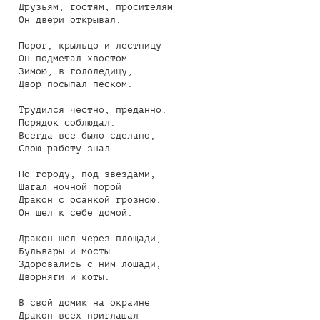
Друзьям, гостям, просителям

Он двери открывал.

Порог, крыльцо и лестницу

Он подметал хвостом.

Зимою, в гололедицу,

Двор посыпал песком.

Трудился честно, преданно.

Порядок соблюдал.

Всегда все было сделано,

Свою работу знал.

По городу, под звездами,

Шагал ночной порой

Дракон с осанкой грозною.

Он шел к себе домой.

Дракон шел через площади,

Бульвары и мосты.

Здоровались с ним лошади,

Дворняги и коты.

В свой домик на окраине

Дракон всех приглашал
