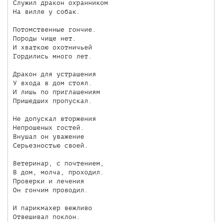
Служил дракон охранником

На вилле у собак.

Потомственные гончие.

Породы чище нет.

И хваткою охотничьей

Гордились много лет.

Дракон для устрашения

У входа в дом стоял.

И лишь по приглашениям

Пришедших пропускал.

Не допускал вторжения

Непрошеных гостей.

Внушал он уважение 

Серьезностью своей.

Ветеринар, с почтением,

В дом, молча, проходил.

Проверки и лечения

Он гончим проводил.

И парикмахер вежливо

Отвешивал поклон.
