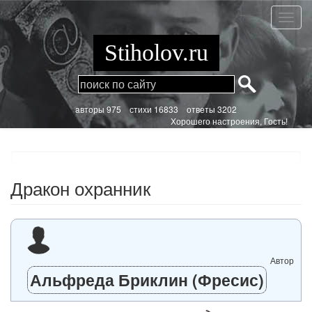
Перейти
к
Драко
основному
охран
содержанию
Stiholov.ru
aвторы 975
стихи
16833 ответы 3202
Хорошего настроения, Гость!
Дракон охранник
Автор
Альфреда Бриклин (Фресис)