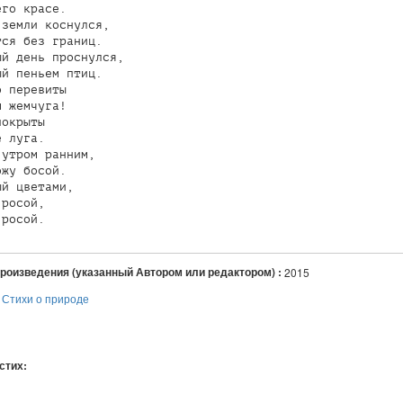
го красе.

земли коснулся, 

ся без границ.

й день проснулся,

й пеньем птиц.

 перевиты 

 жемчуга!

окрыты 

 луга.

утром ранним, 

жу босой.

й цветами, 

росой,

произведения (указанный Автором или редактором) :
2015
:
Стихи о природе
 стих: