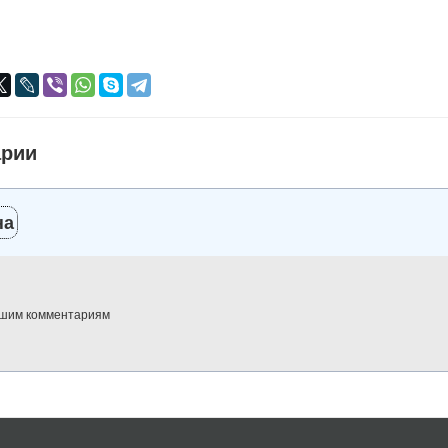
я
авился
+
арии
на
ашим комментариям