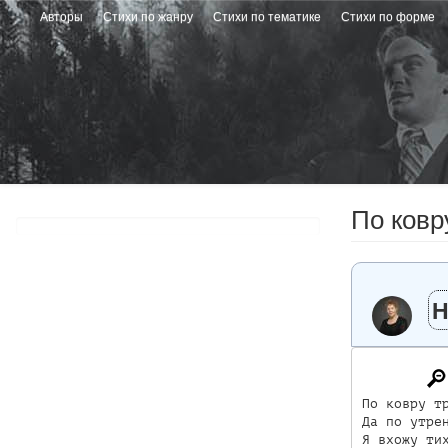
Перейти
Авторы
Стихи по жанру
Стихи по тематике
Стихи по форме
к
основному
содержанию
По ковр
Н
По ковру тр
Да по утрен
Я вхожу тих