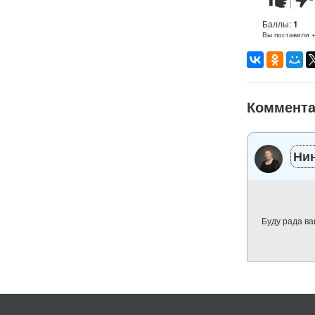
понравилс
не
понр
Баллы:
1
Вы поставили 
Коммент
Ни
Буду рада в