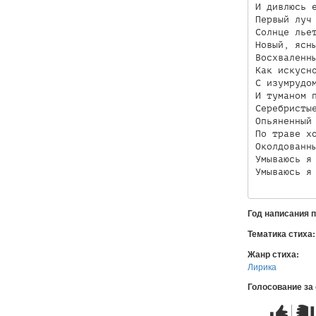
И дивлюсь е
Первый луч 
Солнце льет
Новый, ясны
Восхваленны
Как искусно
С изумрудом
И туманом п
Серебристые
Опьяненный 
По траве хо
Околдованны
Умываюсь я 
Год написания 
Тематика стиха
Жанр стиха:
Лирика
Голосование за
Стих
Стих