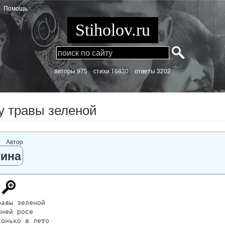
Помощь
Stiholov.ru
aвторы 975
стихи
16830 ответы 3202
у травы зеленой
Автор
ина
авы зеленой 

ней росе

онько в лето
