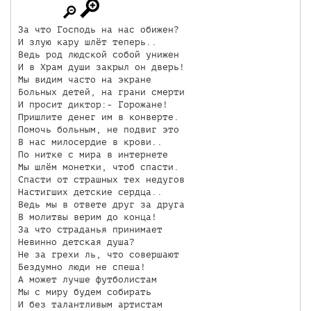
За что Господь на нас обижен?

И злую кару шлёт теперь..

Ведь род людской собой унижен

И в Храм души закрыл он дверь!

Мы видим часто на экране

Больных детей, на грани смерти

И просит диктор:- Горожане!

Пришлите денег им в конверте.

Помочь больным, не подвиг это

В нас милосердие в крови..

По нитке с мира в интернете

Мы шлём монетки, чтоб спасти.

Спасти от страшных тех недугов

Настигших детские сердца..

Ведь мы в ответе друг за друга

В молитвы верим до конца!

За что страданья принимает

Невинно детская душа? 

Не за грехи ль, что совершают

Бездумно люди не спеша!

А может лучше футболистам

Мы с миру будем собирать

И без талантливым артистам
