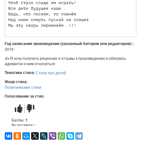
Чтоб стало слаще им играть!

Все дети будущее наше..

Ведь, что посеем, то пожнём

Над ними смерть пускай не пляшет

Год написания произведения (указанный Автором или редактором) :
2019
✍ Я хочу получать рецензии и отзывы к произведению и обязуюсь
адекватно к ним относиться
Тематика стиха:
Стихи про детей
Жанр стиха:
Политические стихи
Голосование за стих:
Стих
Стих
понравился
не
понравился
Баллы:
1
Вы поставили +