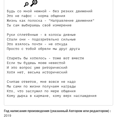
Будь со мной нежной - без резких движений

Это не пафос - норма общения

Жизнь как полоска - "Направление движения"

Ты сам выбираешь своё измерение

Руки сплетённые - в колосы дивные

Стали они - подозрительно сильные

Это взялось почти - не откуда

Просто с тобой обрели мы друг друга

Стареть бы хотелось - тоже вот вместе

Если ты будешь моею невестой

И это вопрос уже риторический

Хотя нет, весьма исторический

Считаю ответов, мне вовсе не надо

Мы сами по жизни получаем награды

Кто, что заслужил по мере общения

Кому дырка в кармане, кому верх наслаждения
Год написания произведения (указанный Автором или редактором) :
2019