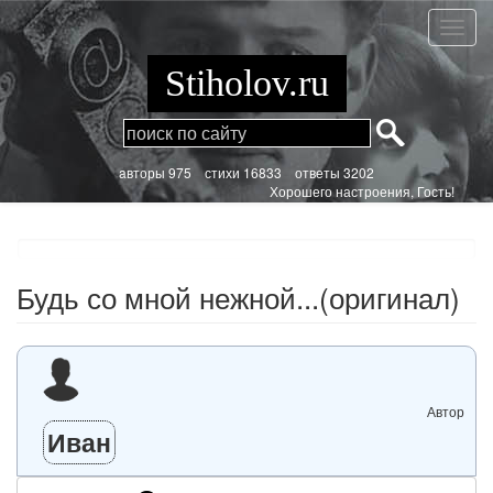
Перейти
к
Будь
основному
со
содержанию
мной
Stiholov.ru
нежной
(ориги
aвторы 975
стихи
16833 ответы 3202
Хорошего настроения, Гость!
Будь со мной нежной...(оригинал)
Автор
Иван