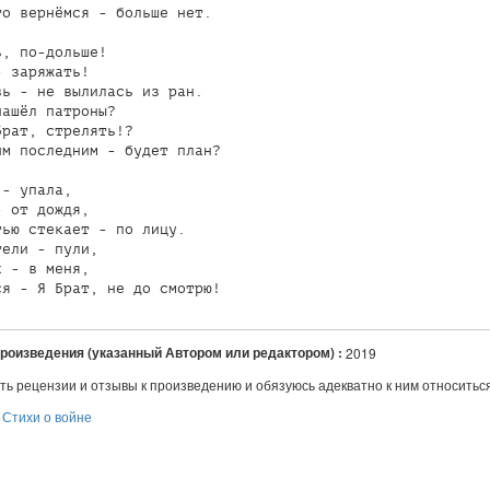
о вернёмся - больше нет.

, по-дольше!

 заряжать!

ь - не вылилась из ран.

ашёл патроны?

рат, стрелять!?

м последним - будет план?

- упала,

 от дождя,

ью стекает - по лицу.

ели - пули,

 - в меня,

произведения (указанный Автором или редактором) :
2019
ть рецензии и отзывы к произведению и обязуюсь адекватно к ним относитьс
:
Стихи о войне