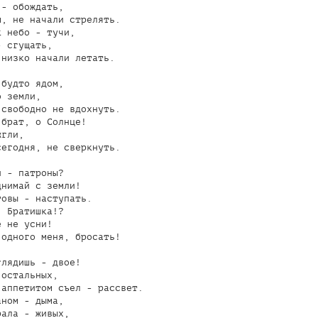
- обождать,

, не начали стрелять.

 небо - тучи,

 сгущать,

низко начали летать.

будто ядом,

 земли,

свободно не вдохнуть.

брат, о Солнце!

гли,

егодня, не сверкнуть.

 - патроны?

нимай с земли!

овы - наступать.

 Братишка!?

 не усни!

одного меня, бросать!

лядишь - двое!

остальных,

аппетитом съел - рассвет.

ном - дыма,

ала - живых,
