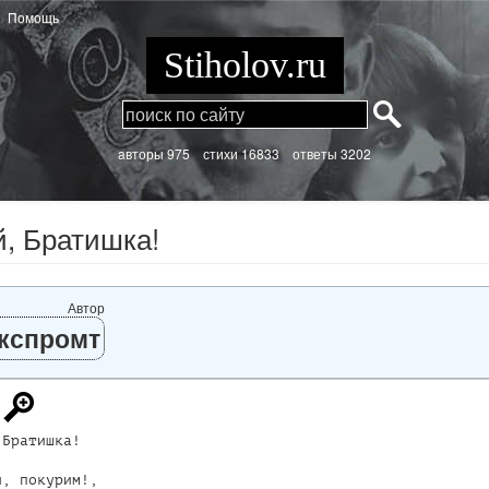
Помощь
Stiholov.ru
aвторы 975
стихи
16833 ответы 3202
, Братишка!
Автор
кспромт
Братишка!

, покурим!,
