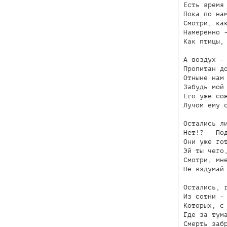
Есть время 
Пока по нам
Смотри, как
Намеренно -
Как птицы, 
А воздух - 
Пропитан до
Отныне нам 
Забудь мой 
Его уже сож
Лучом ему с
Остались ли
Нет!? - Под
Они уже гот
Эй ты чего,
Смотри, мне
Не вздумай 
Остались, г
Из сотни - 
Которых, с 
Где за тума
Смерть забр