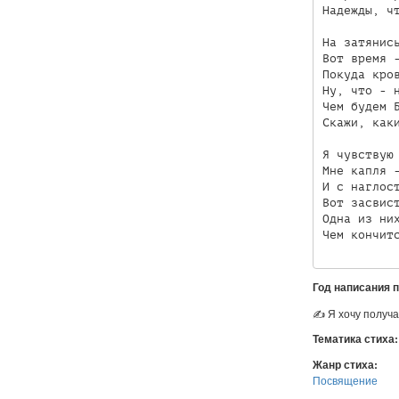
Надежды, чт
На затянись
Вот время -
Покуда кров
Ну, что - н
Чем будем Б
Скажи, каки
Я чувствую 
Мне капля -
И с наглост
Вот засвист
Одна из них
Год написания 
✍ Я хочу получа
Тематика стиха
Жанр стиха:
Посвящение