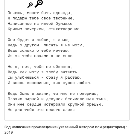
Знаешь, может быть однажды, 

Я подарю тебе свое творение, 

Написанное на мятой бумажке

Кривым почерком, стихотворение.

Оно будет о любви, я знаю,

Ведь о другом  писать я не могу,

Ведь только о тебе мечтаю,

Из-за тебя ночами я не сплю.

Но я, нет, тебя не обвиняю,

Ведь как могу я злобу затаить.

Ты улыбнешься - сразу я растаю,

И вновь вспоминаю, как нужно любить.

Ведь было в жизни, ты мне не поверишь,

Плохих парней и девушек бесчисленная тьма,

Они мне сердце истерзали крупной брешью,

Год написания произведения (указанный Автором или редактором) :
2019