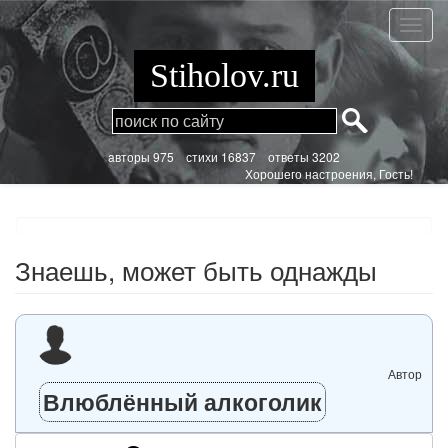
Перейти
к
Знаеш
основному
может
содержанию
быть
Stiholov.ru
однаж
aвторы 975
стихи
16837 ответы 3202
Хорошего настроения, Гость!
Знаешь, может быть однажды
Автор
Влюблённый алкоголик