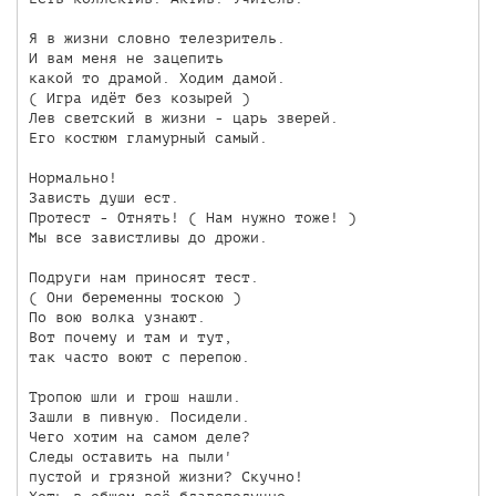
Я в жизни словно телезритель.

И вам меня не зацепить

какой то драмой. Ходим дамой.

( Игра идёт без козырей )

Лев светский в жизни - царь зверей.

Его костюм гламурный самый.

Нормально!

Зависть души ест.

Протест - Отнять! ( Нам нужно тоже! )

Мы все завистливы до дрожи. 

Подруги нам приносят тест.

( Они беременны тоскою )

По вою волка узнают.

Вот почему и там и тут,

так часто воют с перепою.

Тропою шли и грош нашли.

Зашли в пивную. Посидели.

Чего хотим на самом деле?

Следы оставить на пыли'

пустой и грязной жизни? Скучно!
