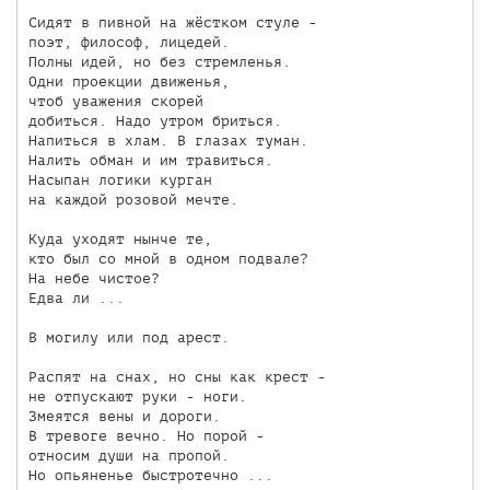
Сидят в пивной на жёстком стуле -

поэт, философ, лицедей.

Полны идей, но без стремленья.

Одни проекции движенья,

чтоб уважения скорей

добиться. Надо утром бриться.

Напиться в хлам. В глазах туман.

Налить обман и им травиться.

Насыпан логики курган

на каждой розовой мечте.

Куда уходят нынче те,

кто был со мной в одном подвале?

На небе чистое?

Едва ли ...

В могилу или под арест.

Распят на снах, но сны как крест -

не отпускают руки - ноги.

Змеятся вены и дороги.

В тревоге вечно. Но порой -

относим души на пропой.

Но опьяненье быстротечно ...
