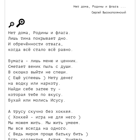
Нет дома, Родины и флага ...
Сергей Высокополянский
Нет дома, Родины и флага.

Лишь тина покрывает дно.

И обречённости отвага,

когда всё стало всё равно.

Бумага - лишь меню и ценник.

Сметает веник пыль с души.

В окошко выйти не спеши.

( Ещё успеешь ) Нету денег

на водку или наркоту.

Найди себе затею ту -

которая тебе по вкусу.

Бухай или молись Исусу.

А трусу скучно без хоккея.

( Хоккей - игра не для него )

Мы можем жить. Мы жить умеем.

Мы все всегда на одного.

( Ведь миром проще батьку бить )

Есть коллектив. Актив. Учитель.
