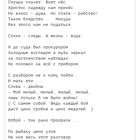
Гитара плачет. Воет пёс.

Христос надежду нам принёс.

Но взнос - душа. Но плата - рабство!

Такое блядство ... Никуда 

без этого нам не податься.

Стихи - следы. А жизнь - вода.

Я до суда был прокурором.

Холодным взглядом в муть зеркал

за постоянством наблюдал.

Но положил на всё с прибором.

С разбором не к кому пойти.

И мать ети ...

Слова - двойны.

- Мой милый, милый, милый, милый,

лишь только б не было войны!

( С самим собой. Ведь каждый бой

даст цинк гробов и цинк медалей. )

Отбой - так рано проорали ...

По рыбаку цени улов.

Не нов весь этот разговор.
