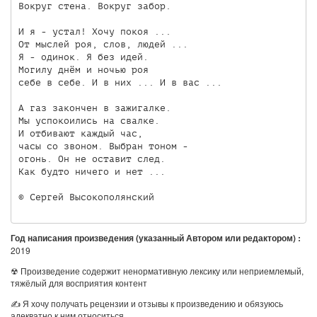
Вокруг стена. Вокруг забор.

И я - устал! Хочу покоя ...

От мыслей роя, слов, людей ...

Я - одинок. Я без идей.

Могилу днём и ночью роя

себе в себе. И в них ... И в вас ...

А газ закончен в зажигалке.

Мы успокоились на свалке.

И отбивают каждый час,

часы со звоном. Выбран тоном -

огонь. Он не оставит след.

Как будто ничего и нет ...

© Сергей Высокополянский 
Год написания произведения (указанный Автором или редактором) :
2019
☢ Произведение содержит ненормативную лексику или неприемлемый,
тяжёлый для восприятия контент
✍ Я хочу получать рецензии и отзывы к произведению и обязуюсь
адекватно к ним относиться