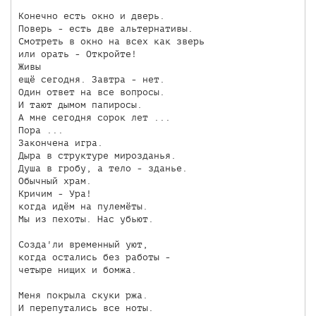
Конечно есть окно и дверь.

Поверь - есть две альтернативы.

Смотреть в окно на всех как зверь

или орать - Откройте! 

Живы

ещё сегодня. Завтра - нет.

Один ответ на все вопросы.

И тают дымом папиросы.

А мне сегодня сорок лет ...

Пора ...

Закончена игра.

Дыра в структуре мирозданья.

Душа в гробу, а тело - зданье.

Обычный храм.

Кричим - Ура!

когда идём на пулемёты.

Мы из пехоты. Нас убьют.

Созда'ли временный уют,

когда остались без работы -

четыре нищих и бомжа.

Меня покрыла скуки ржа.

И перепутались все ноты.
