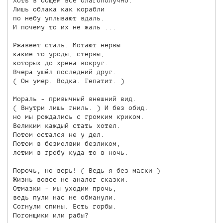
Хоть в общем всё благополучно.

Лишь облака как корабли

по небу уплывают вдаль.

И почему то их не жаль ...

Ржавеет сталь. Мотают нервы

какие то уроды, стервы,

которых до хрена вокруг.

Вчера ушёл последний друг.

( Он умер. Водка. Гепатит. )

Мораль - привычный внешний вид.

( Внутри лишь гниль. ) И без обид.

но мы рождались с громким криком.

Великим каждый стать хотел.

Потом остался не у дел.

Потом в безмолвии безликом,

летим в гробу куда то в ночь.

Порочь, но верь! ( Ведь я без маски )

Жизнь вовсе не аналог сказки.

Отмазки - мы уходим прочь,

ведь пули нас не обманули.

Согнули спины. Есть горбы.

Погонщики или рабы?
