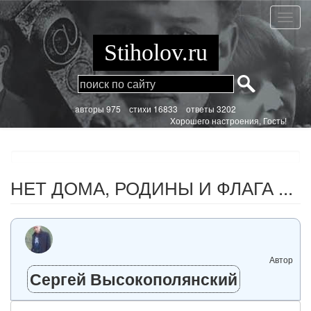
Перейти
к
НЕТ
основному
ДОМА,
содержанию
РОДИ
Stiholov.ru
И
ФЛАГ
...
aвторы 975
стихи
16833 ответы 3202
Хорошего настроения, Гость!
НЕТ ДОМА, РОДИНЫ И ФЛАГА ...
Автор
Сергей Высокополянский