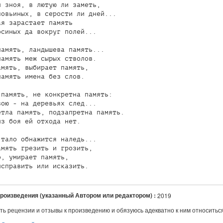
 зноя, в лютую ли заметь,

овьиных, в серости ли дней...

я зарастает память

синых да вокруг полей...

амять, ландышева память...

амять меж сырых стволов.

мять, выбирает память,

амять имена без слов.

память, не конкретна память:

ою - на деревьях след...

тла память, подзапретна память.

з боя ей отхода нет.

тало обнажится наледь...

мять грезить и грозить,

, умирает память,

произведения (указанный Автором или редактором) :
2019
ть рецензии и отзывы к произведению и обязуюсь адекватно к ним относитьс