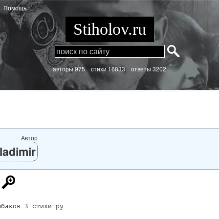
Помощь
Stiholov.ru
aвторы 975
стихи
16833 ответы 3202
Автор
ladimir
баков 3 стихи.ру
