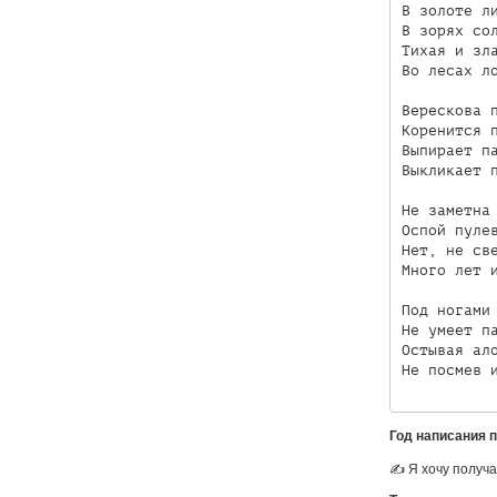
В золоте ли
В зорях сол
Тихая и зла
Во лесах ло
Верескова п
Коренится п
Выпирает па
Выкликает п
Не заметна 
Оспой пулев
Нет, не све
Много лет и
Под ногами 
Не умеет па
Остывая ало
Год написания 
✍ Я хочу получа