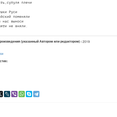
ть,сутуля плечи 

шки Руси

йский поменяли

 нас выноси

мяти не вняли.
произведения (указанный Автором или редактором) :
2019
ихи
 стих:
я
авился
+