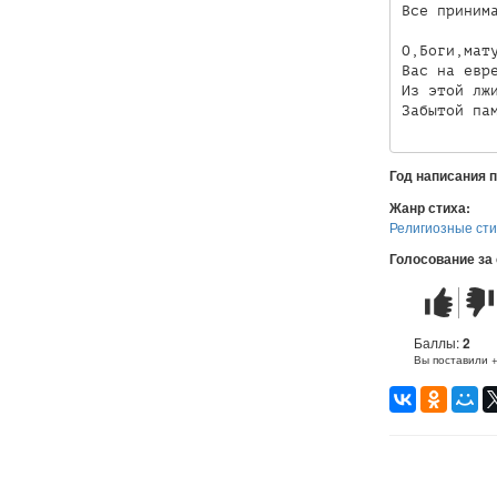
Все принима
О,Боги,мату
Вас на евре
Из этой лжи
Забытой па
Год написания 
Жанр стиха:
Религиозные ст
Голосование за
Стих
Стих
понравилс
не
понр
Баллы:
2
Вы поставили 