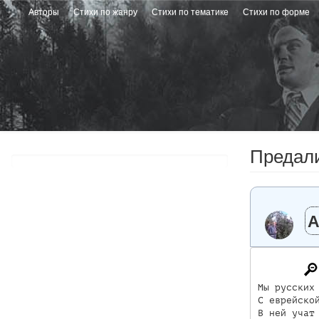
Перейти
Авторы
Стихи по жанру
Стихи по тематике
Стихи по форме
к
основному
содержанию
Предал
А
Мы русских 
С еврейской
В ней учат 