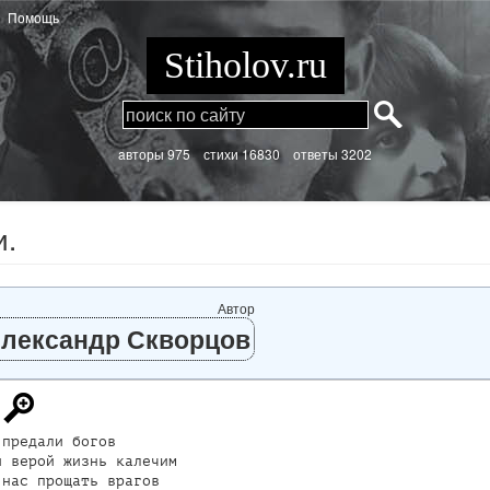
Помощь
Stiholov.ru
aвторы 975
стихи
16830 ответы 3202
и.
Автор
лександр Скворцов
предали богов

 верой жизнь калечим

нас прощать врагов
