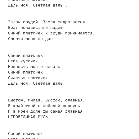
Даль моя. Светлая даль..

Залпы орудий. Земля содрогается.

Враг ненавистный падет.

Синий платочек к груди прижимается.

Смерти меня не дает.

Синий платочек.

Неба кусочек.

Нежность моя и печаль.

Синий платочек.

Счастья глоточек.

Даль моя. Светлая даль.

Выстою, милая. Выстою, славная.

В край твой с победой вернусь.

И в моей доле ты самая главная

НЕПОБЕДИМАЯ РУСЬ.

Синий платочек.
