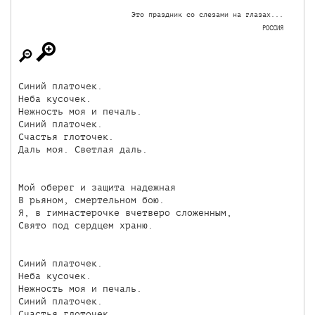
Это праздник со слезами на глазах...
РОССИЯ
Синий платочек.

Неба кусочек.

Нежность моя и печаль.

Синий платочек.

Счастья глоточек.

Даль моя. Светлая даль.

Мой оберег и защита надежная

В рьяном, смертельном бою.

Я, в гимнастерочке вчетверо сложенным,

Свято под сердцем храню.

Синий платочек.

Неба кусочек.

Нежность моя и печаль.

Синий платочек.

Счастья глоточек.
