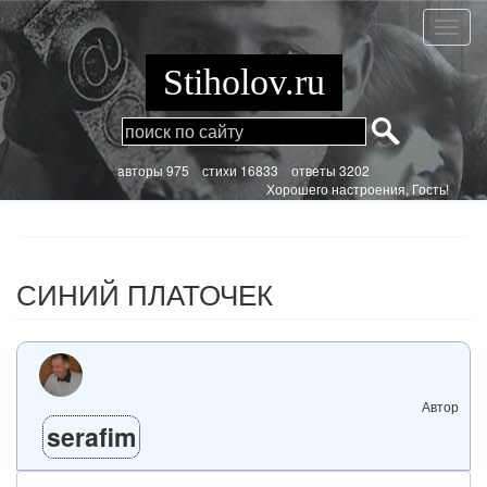
Перейти
к
СИНИ
основному
ПЛАТ
содержанию
Stiholov.ru
aвторы 975
стихи
16833 ответы 3202
Хорошего настроения, Гость!
СИНИЙ ПЛАТОЧЕК
Автор
serafim