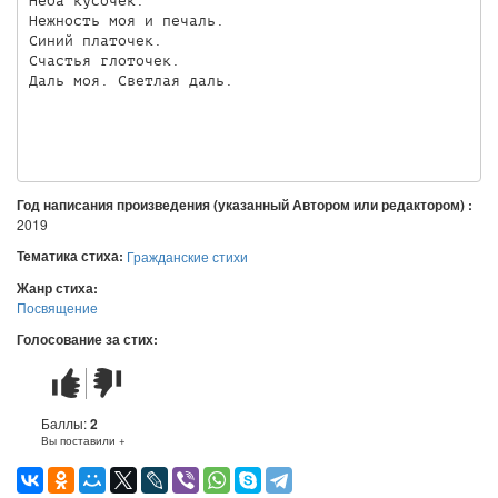
Неба кусочек.

Нежность моя и печаль.

Синий платочек.

Счастья глоточек.

Даль моя. Светлая даль.

Год написания произведения (указанный Автором или редактором) :
2019
Тематика стиха:
Гражданские стихи
Жанр стиха:
Посвящение
Голосование за стих:
Стих
Стих
понравился
не
понравился
Баллы:
2
Вы поставили +