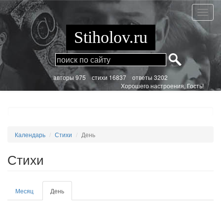
Перейти
к
Стихи
основному
содержанию
Stiholov.ru
aвторы 975
стихи
16837 ответы 3202
Хорошего настроения, Гость!
Календарь
Стихи
День
Стихи
Главные
Месяц
День
(активная
вкладки
вкладка)