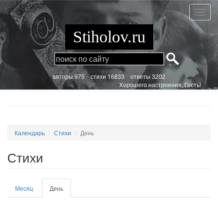
Перейти
к
Стихи
основному
содержанию
Stiholov.ru
aвторы 975
стихи
16833 ответы 3202
Хорошего настроения, Гость!
Календарь
Стихи
День
Стихи
Главные
Месяц
День
(активная
вкладки
вкладка)